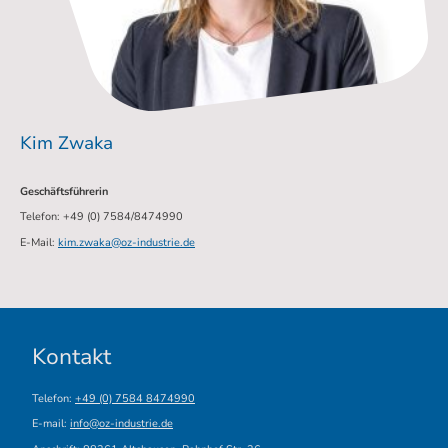
Kim Zwaka
Geschäftsführerin
Telefon: +49 (0) 7584/8474990
E-Mail:
kim.zwaka@oz-industrie.de
Kontakt
Telefon:
+49 (0) 7584 8474990
E-mail:
info@oz-industrie.de